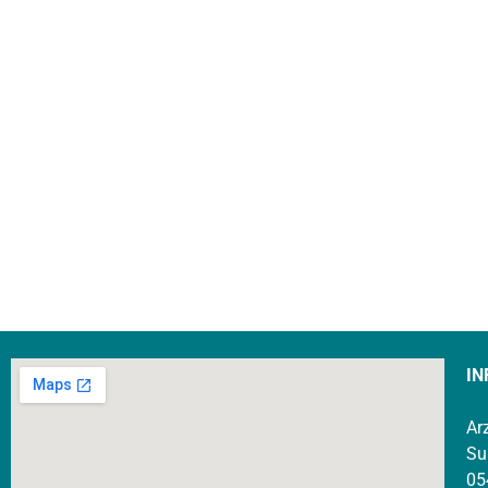
IN
Ar
Su
05