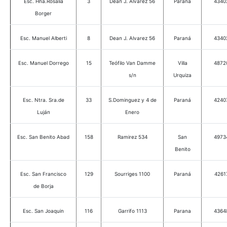
Esc. Hna.Rosalía
3
Dean J. Alvarez 56
Paraná
4340
Borger
Esc. Manuel Alberti
8
Dean J. Alvarez 56
Paraná
4340
Esc. Manuel Dorrego
15
Teófilo Van Damme
Villa
4872
s/n
Urquiza
Esc. Ntra. Sra.de
33
S.Dominguez y 4 de
Paraná
4240
Luján
Enero
Esc. San Benito Abad
158
Ramirez 534
San
4973
Benito
Esc. San Francisco
129
Sourriges 1100
Paraná
4261
de Borja
Esc. San Joaquin
116
Garrifo 1113
Parana
4364