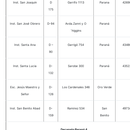
Inst. San Joaquin
D
Garrifo 1113
Parana
4269
175
Inst. San José Obrero
D-94
Avda.Zanni y O
Paraná
´higgins
Inst. Santa Ana
D –
Garrigó 754
Paraná
4348
90
Inst. Santa Lucia
D-
Sarobe 300
Paraná
4352
132
Esc. Jesús Maestro y
D-
Los Cardenales 346
Oro Verde
Señor
126
Inst. San Benito Abad
D-
Ramirez 534
San
4973
159
Benito
Decanato Paraná 4