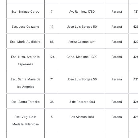
Esc. Enrique Carbo
7
Av. Ramirez 1780
Paraná
43
Esc. Jose Gazzano
17
José Luis Borges 50
Paraná
42
Esc. María Auxilidora
88
Perez Colman s/n°
Paraná
42
Esc. Ntra. Sra de la
124
Gend. Macional 1300
Paraná
42
Esperanza
Esc. Santa María de
71
José Luis Borges 50
Paraná
43
los Angeles
Esc. Santa Teresita
36
3 de Febrero 994
Paraná
42
Esc. Virg. De la
5
Los Alamos 1981
Parana
42
Medalla Milagrosa