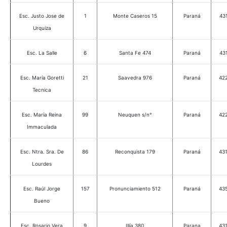
Esc. Justo Jose de
1
Monte Caseros 15
Paraná
43
Urquiza
Esc. La Salle
6
Santa Fe 474
Paraná
43
Esc. María Goretti
21
Saavedra 976
Paraná
42
Tecnica
Esc. María Reina
99
Neuquen s/n°
Paraná
42
Immaculada
Esc. Ntra. Sra. De
86
Reconquista 179
Paraná
43
Lourdes
Esc. Raúl Jorge
157
Pronunciamiento 512
Paraná
43
Bueno
Esc. Rosario Vera
9
Illía 380
Parana
43