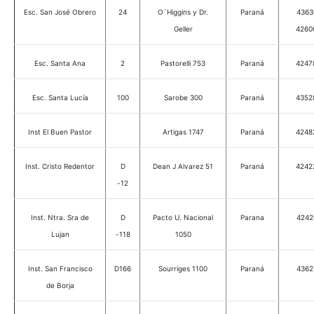
Esc. San José Obrero
24
O´Higgins y Dr.
Paraná
4363
Geller
4260
Esc. Santa Ana
2
Pastorelli 753
Paraná
4247
Esc. Santa Lucía
100
Sarobe 300
Paraná
4352
Inst El Buen Pastor
Artigas 1747
Paraná
4248
Inst. Cristo Redentor
D
Dean J Alvarez 51
Paraná
4242
-12
Inst. Ntra. Sra de
D
Pacto U. Nacional
Parana
4242
Lujan
-118
1050
Inst. San Francisco
D166
Sourriges 1100
Paraná
4362
de Borja