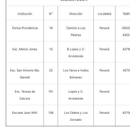
Institución
N°
Dirección
Localidad
Telé
Divina Providencia
19
Camino a Las
Paraná
4352
Piedras
4352
Esc. Melvin Jones
10
B.Lopez y C.
Paraná
4279
Arredondo
Esc. San Antonio Ma.
22
Los Yaros e Indios
Paraná
4270
Gianelli
Bohanes
Esc. Tereza de
151
Lopez y C.
Paraná
Calcuta
Arredondo
Escuela Juan XXIII
136
Los Ceibos y Los
Paraná
4270
Zorzalez