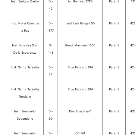
Inst. Enrique Carbo
D –
Av. Ramirez 1780
Paraná
43
40
Inst. Maria Reina de
D –
José Luis Borges 50
Paraná
42
la Paz
-177
Inst. Nuestra Sra.
D-
Gend. Macional 1300
Paraná
42
De la Esperanza
143
Inst. Santa Teresita
D –
3 de Febrero 994
Paraná
42
77
Inst. Santa Teresita
3 de Febrero 994
Paraná
42
Terciario
Inst. Seminario
D –
Don Bosco s/n°
Paraná
43
Secundario
60
Inst. Seminario
D –
CC 141
Paraná
43