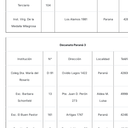
Terciario
104
Inst. Virg. De la
Los Alamos 1981
Parana
42
Medalla Milagrosa
Decanato Paraná 3
Institución
N°
Dirección
Localidad
Telé
Coleg.Sta. María del
D-91
Ovidio Lagos 1422
Paraná
4260
Rosario
Esc. Barbara
13
Pte. Juan D. Perón
Aldea M.
4996
Schonfeld
273
Luisa
Esc. El Buen Pastor
161
Artigas 1747
Paraná
4248