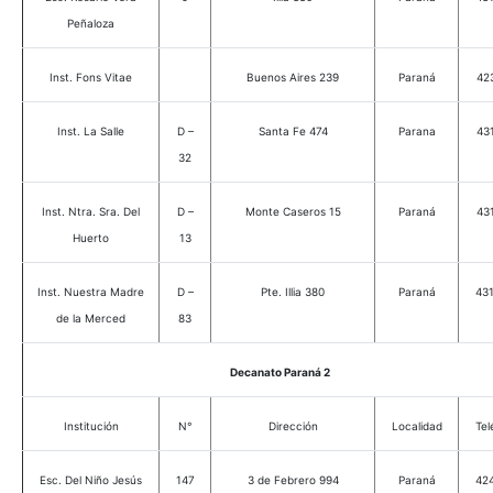
Peñaloza
Inst. Fons Vitae
Buenos Aires 239
Paraná
42
Inst. La Salle
D –
Santa Fe 474
Parana
43
32
Inst. Ntra. Sra. Del
D –
Monte Caseros 15
Paraná
43
Huerto
13
Inst. Nuestra Madre
D –
Pte. Illia 380
Paraná
43
de la Merced
83
Decanato Paraná 2
Institución
N°
Dirección
Localidad
Tel
Esc. Del Niño Jesús
147
3 de Febrero 994
Paraná
42