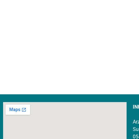
IN
Ar
Su
05