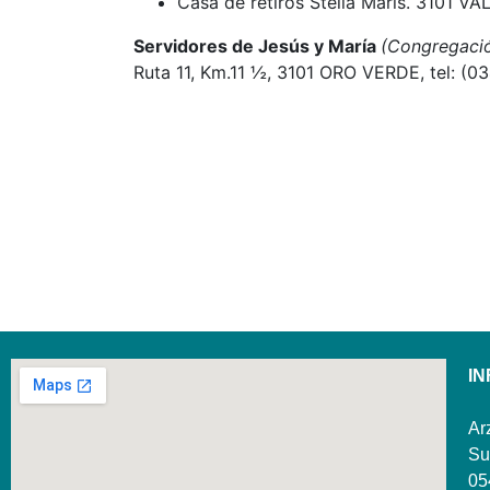
Casa de retiros Stella Maris. 3101 V
Servidores de Jesús y María
(Congregació
Ruta 11, Km.11 ½, 3101 ORO VERDE, tel: (0
I
Ar
Su
05