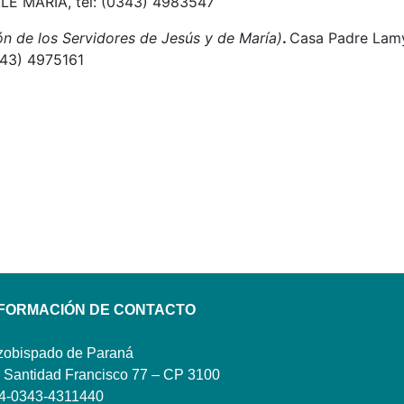
ALLE MARÍA, tel: (0343) 4983547
n de los Servidores de Jesús y de María)
.
Casa Padre Lam
343) 4975161
NFORMACIÓN DE CONTACTO
zobispado de Paraná
 Santidad Francisco 77 – CP 3100
4-0343-4311440