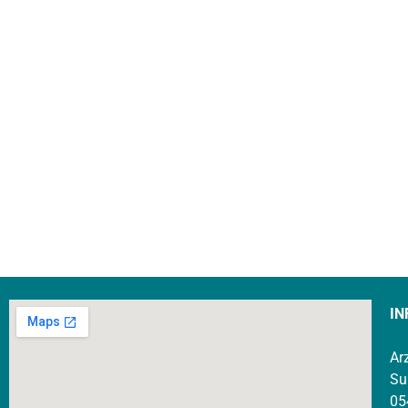
IN
Ar
Su
05