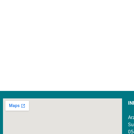
IN
Ar
Su
05