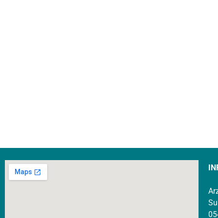
IN
Ar
Su
05