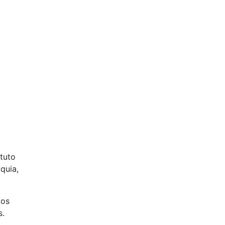
ituto
quia,
los
s.