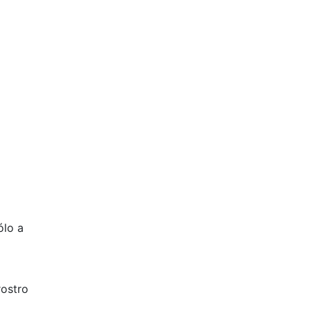
ólo a
rostro