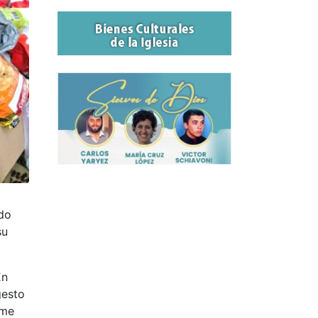
ndo
su
En
gesto
 me