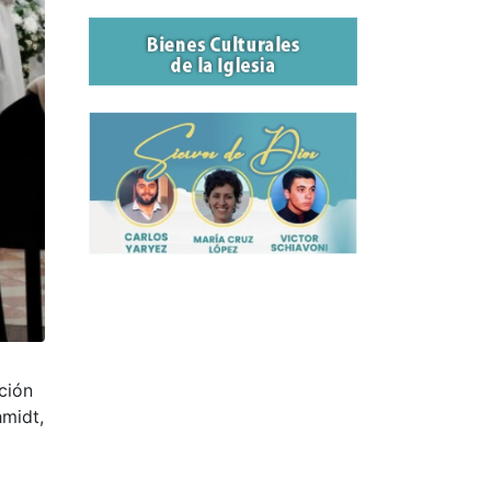
ción
hmidt,