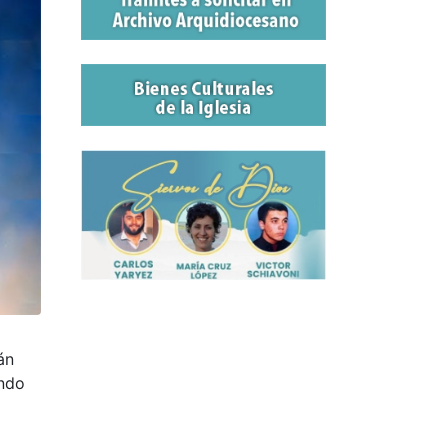
án
endo