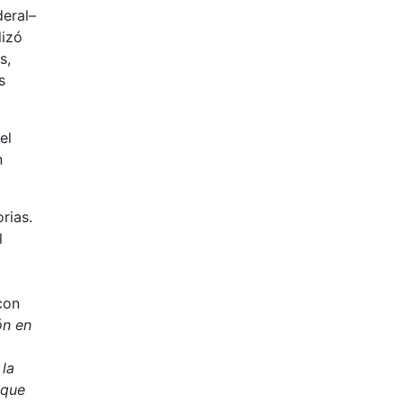
deral–
lizó
s,
s
el
n
rias.
l
con
ón en
 la
 que