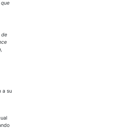
 que
s de
nce
,
 a su
cual
dando