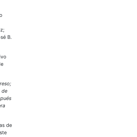
do
z;
sé B.
ivo
de
reso;
) de
spués
era
jas de
ste