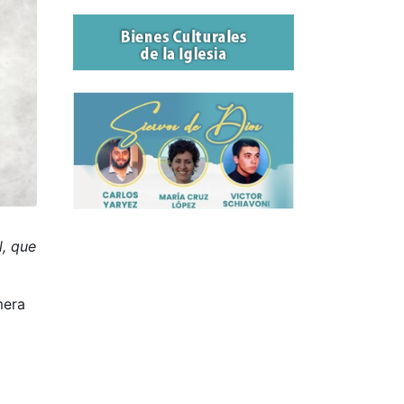
l, que
mera