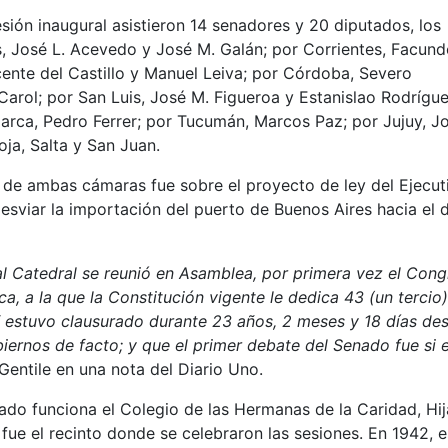
ión inaugural asistieron 14 senadores y 20 diputados, los
s, José L. Acevedo y José M. Galán; por Corrientes, Facun
icente del Castillo y Manuel Leiva; por Córdoba, Severo
Carol; por San Luis, José M. Figueroa y Estanislao Rodrígue
rca, Pedro Ferrer; por Tucumán, Marcos Paz; por Jujuy, Jo
ja, Salta y San Juan.
o de ambas cámaras fue sobre el proyecto de ley del Ejecut
desviar la importación del puerto de Buenos Aires hacia el 
al Catedral se reunió en Asamblea, por primera vez el Cong
ca, a la que la Constitución vigente le dedica 43 (un tercio
XX estuvo clausurado durante 23 años, 2 meses y 18 días de
ernos de facto; y que el primer debate del Senado fue si 
 Gentile en una nota del Diario Uno.
nado funciona el Colegio de las Hermanas de la Caridad, Hi
fue el recinto donde se celebraron las sesiones. En 1942, e