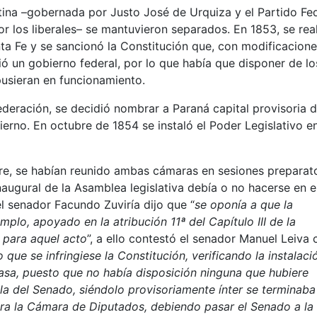
tina –gobernada por Justo José de Urquiza y el Partido Fe
 los liberales– se mantuvieron separados. En 1853, se rea
a Fe y se sancionó la Constitución que, con modificacione
ó un gobierno federal, por lo que había que disponer de lo
pusieran en funcionamiento.
deración, se decidió nombrar a Paraná capital provisoria d
bierno. En octubre de 1854 se instaló el Poder Legislativo e
bre, se habían reunido ambas cámaras en sesiones preparato
inaugural de la Asamblea legislativa debía o no hacerse en e
el senador Facundo Zuviría dijo que “
se oponía a que la
mplo, apoyado en la atribución 11ª del Capítulo III de la
 para aquel acto
”, a ello contestó el senador Manuel Leiva 
 que se infringiese la Constitución, verificando la instalaci
casa, puesto que no había disposición ninguna que hubiere
la del Senado, siéndolo provisoriamente ínter se terminaba
ra la Cámara de Diputados, debiendo pasar el Senado a la