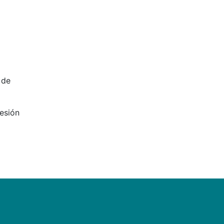
 de
esión