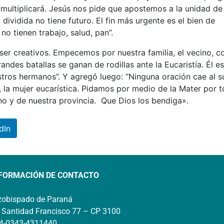
ultiplicará. Jesús nos pide que apostemos a la unidad de
dividida no tiene futuro. El fin más urgente es el bien de
o tienen trabajo, salud, pan”.
ser creativos. Empecemos por nuestra familia, el vecino, co
ndes batallas se ganan de rodillas ante la Eucaristía. Él e
stros hermanos”. Y agregó luego: “Ninguna oración cae al s
 la mujer eucarística. Pidamos por medio de la Mater por 
no y de nuestra provincia. Que Dios los bendiga».
dIn
FORMACIÓN DE CONTACTO
zobispado de Paraná
 Santidad Francisco 77 – CP 3100
4-0343-4311440