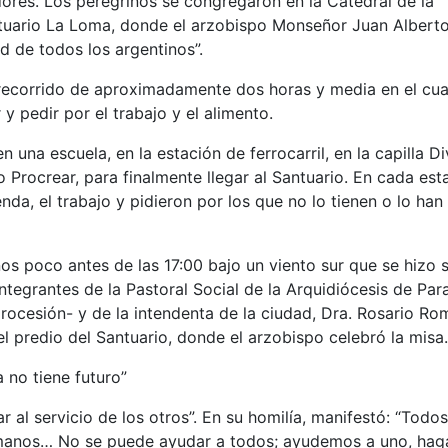
dores. Los peregrinos se congregaron en la Catedral de la
ntuario La Loma, donde el arzobispo Monseñor Juan Albert
ad de todos los argentinos”.
 recorrido de aproximadamente dos horas y media en el cua
y pedir por el trabajo y el alimento.
n una escuela, en la estación de ferrocarril, en la capilla Di
o Procrear, para finalmente llegar al Santuario. En cada est
ienda, el trabajo y pidieron por los que no lo tienen o lo han
os poco antes de las 17:00 bajo un viento sur que se hizo s
ntegrantes de la Pastoral Social de la Arquidiócesis de Par
rocesión- y de la intendenta de la ciudad, Dra. Rosario Ro
el predio del Santuario, donde el arzobispo celebró la misa.
 no tiene futuro”
r al servicio de los otros”. En su homilía, manifestó: “Todos
rmanos… No se puede ayudar a todos; ayudemos a uno, ha