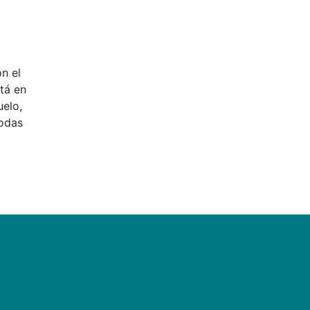
n el
stá en
uelo,
todas