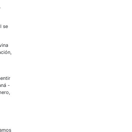
o
l se
vina
ación,
entir
aná -
mero,
gamos