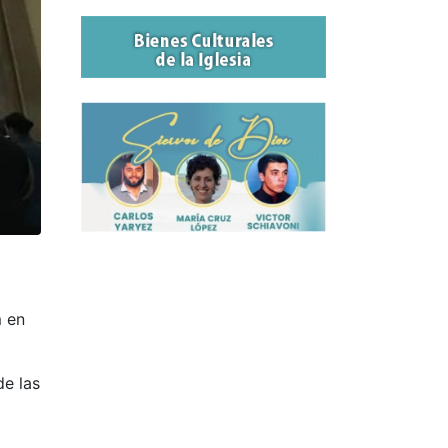
m en
de las