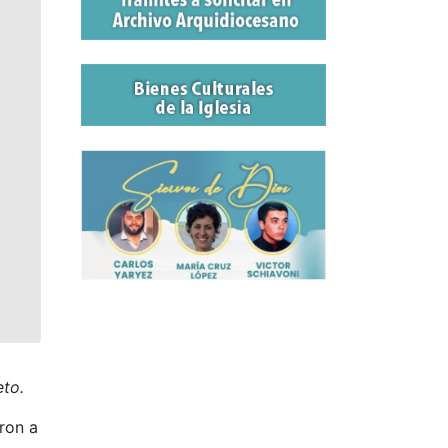
leto.
ron a