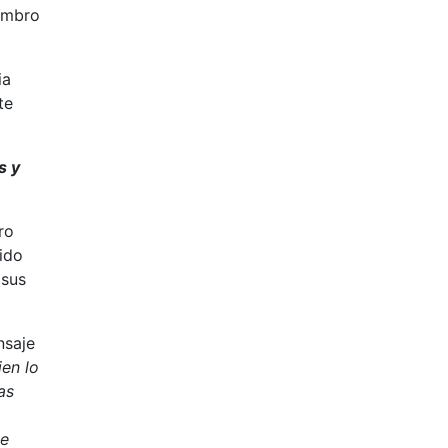
hombro
ia
te
s y
ro
ido
 sus
nsaje
ien lo
as
de