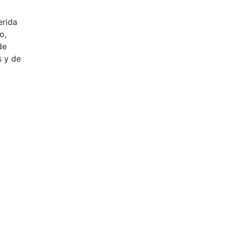
erida
o,
de
s y de