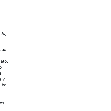
ado,
 que
iato,
do
s
a y
o ha
n
tes