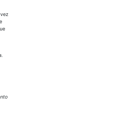
 vez
e
que
a.
nto