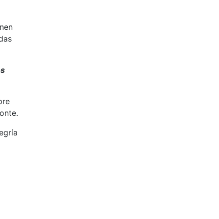
enen
adas
os
pre
onte.
egría