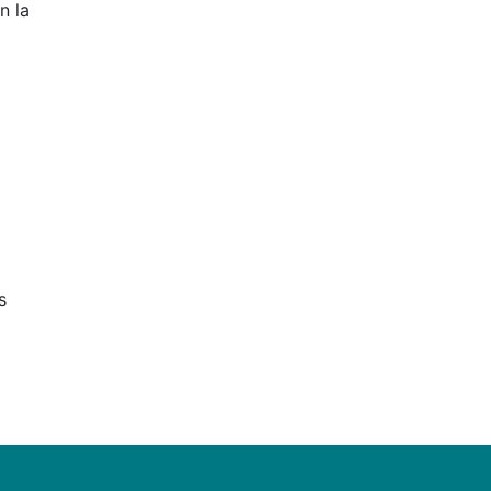
n la
s