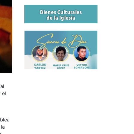
al
 el
mblea
 la