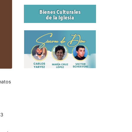
natos
43