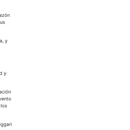
razón
sus
a, y
d y
ación
evento
 los
iggari