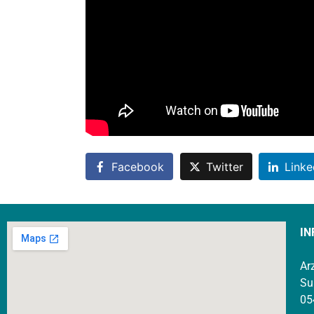
Facebook
Twitter
Linke
IN
Ar
Su
05