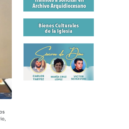
los
io,