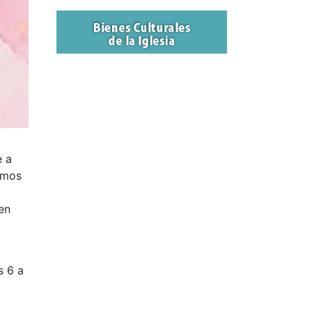
e a
tamos
en
s 6 a