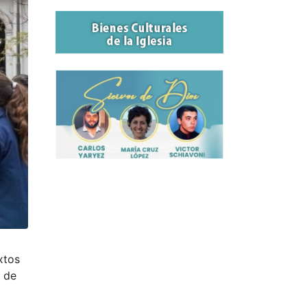
xtos
n de