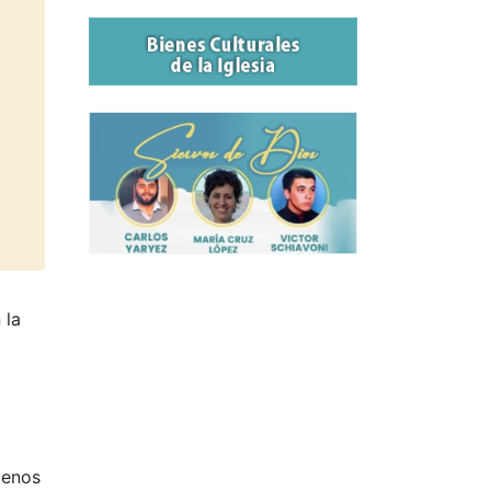
 la
uenos