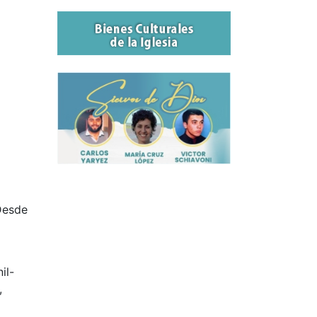
 Desde
il-
,