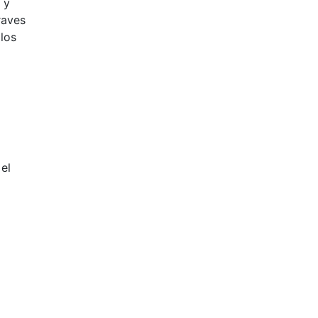
 y
raves
los
el