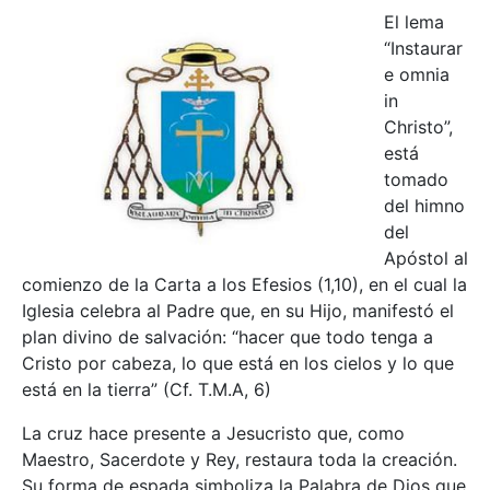
El lema
“Instaurar
e omnia
in
Christo”,
está
tomado
del himno
del
Apóstol al
comienzo de la Carta a los Efesios (1,10), en el cual la
Iglesia celebra al Padre que, en su Hijo, manifestó el
plan divino de salvación: “hacer que todo tenga a
Cristo por cabeza, lo que está en los cielos y lo que
está en la tierra” (Cf. T.M.A, 6)
La cruz hace presente a Jesucristo que, como
Maestro, Sacerdote y Rey, restaura toda la creación.
Su forma de espada simboliza la Palabra de Dios que