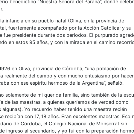
erio benedictino “Nuestra Señora del Paraná”, donde celebr
r.
la infancia en su pueblo natal (Oliva, en la provincia de
otal, fuertemente acompañado por la Acción Católica; y su
e fue presidente durante dos períodos. El purpurado agrad
dó en estos 95 años, y con la mirada en el camino recorri
e 1926 en Oliva, provincia de Córdoba, “una población de
ivía realmente del campo y con mucho entusiasmo por hacer
aba con ese espíritu hermoso de la Argentina”, señaló.
no solamente de mi querida familia, sino también de la escu
canía de las maestras, a quienes queríamos de verdad como
 algunas). Yo recuerdo haber tenido una maestra recién
 se recibían con 17, 18 años. Eran excelentes maestras. Eso
dario de Córdoba, el Colegio Nacional de Monserrat sin
de ingreso al secundario, y yo fui con la preparación herm