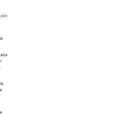
ción
al
taba
r
,
la
da
ue