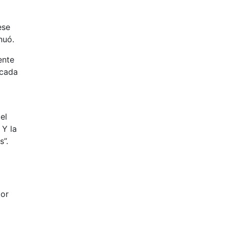
ese
nuó.
ente
icada
el
 Y la
s”.
por