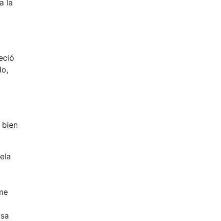
a la
eció
do,
 bien
ela
 me
osa