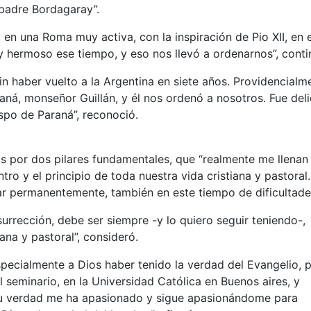
 padre Bordagaray”.
n una Roma muy activa, con la inspiración de Pio XII, en 
hermoso ese tiempo, y eso nos llevó a ordenarnos”, conti
in haber vuelto a la Argentina en siete años. Providencialm
ná, monseñor Guillán, y él nos ordenó a nosotros. Fue del
spo de Paraná”, reconoció.
s por dos pilares fundamentales, que “realmente me llenan 
ntro y el principio de toda nuestra vida cristiana y pastoral.
rar permanentemente, también en este tiempo de dificultade
surrección, debe ser siempre -y lo quiero seguir teniendo-,
ana y pastoral”, consideró.
pecialmente a Dios haber tenido la verdad del Evangelio, 
 seminario, en la Universidad Católica en Buenos aires, y
su verdad me ha apasionado y sigue apasionándome para