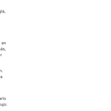
ía,
s en
más,
or
n.
ia
arlo
ujo: