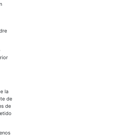
n
dre
e
rior
e la
nte de
es de
etido
uenos