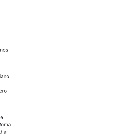
enos
tiano
ero
ue
 Roma
diar