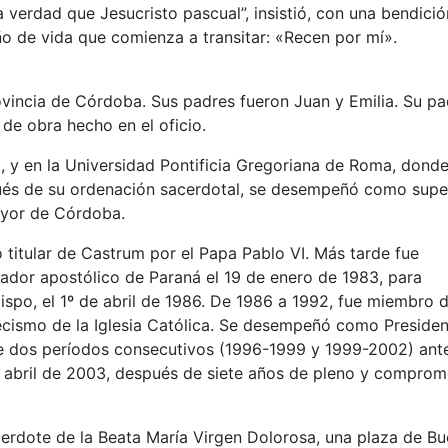
 verdad que Jesucristo pascual”, insistió, con una bendició
ño de vida que comienza a transitar: «Recen por mí».
ovincia de Córdoba. Sus padres fueron Juan y Emilia. Su pa
de obra hecho en el oficio.
 y en la Universidad Pontificia Gregoriana de Roma, dond
pués de su ordenación sacerdotal, se desempeñó como supe
Mayor de Córdoba.
 titular de Castrum por el Papa Pablo VI. Más tarde fue
ador apostólico de Paraná el 19 de enero de 1983, para
ispo, el 1º de abril de 1986. De 1986 a 1992, fue miembro d
ecismo de la Iglesia Católica. Se desempeñó como Preside
te dos períodos consecutivos (1996-1999 y 1999-2002) ant
e abril de 2003, después de siete años de pleno y comprom
cerdote de la Beata María Virgen Dolorosa, una plaza de B