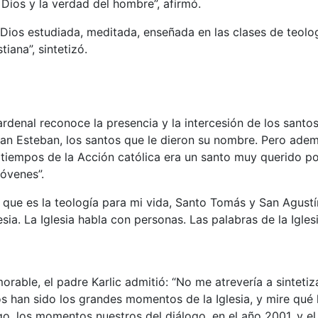
Dios y la verdad del hombre”, afirmó.
 Dios estudiada, meditada, enseñada en las clases de teolog
iana”, sintetizó.
ardenal reconoce la presencia y la intercesión de los santo
 San Esteban, los santos que le dieron su nombre. Pero ade
tiempos de la Acción católica era un santo muy querido p
jóvenes”.
 que es la teología para mi vida, Santo Tomás y San Agustí
esia. La Iglesia habla con personas. Las palabras de la Igles
able, el padre Karlic admitió: “No me atrevería a sintetiz
 han sido los grandes momentos de la Iglesia, y mire qué l
go, los momentos nuestros del diálogo, en el año 2001, y el