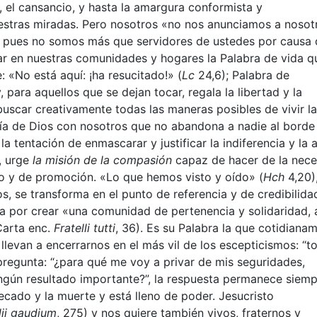
 el cansancio, y hasta la amargura conformista y
stras miradas. Pero nosotros «no nos anunciamos a nosot
, pues no somos más que servidores de ustedes por causa 
ar en nuestras comunidades y hogares la Palabra de vida q
 «No está aquí: ¡ha resucitado!» (
Lc
24,6); Palabra de
ara aquellos que se dejan tocar, regala la libertad y la
uscar creativamente todas las maneras posibles de vivir la
ía de Dios con nosotros que no abandona a nadie al borde
 tentación de enmascarar y justificar la indiferencia y la 
, urge
la misión de la compasión
capaz de hacer de la nece
do y de promoción. «Lo que hemos visto y oído» (
Hch
4,20),
s, se transforma en el punto de referencia y de credibilida
a por crear «una comunidad de pertenencia y solidaridad, a
Carta enc.
Fratelli tutti
, 36). Es su Palabra la que cotidiana
llevan a encerrarnos en el más vil de los escepticismos: “t
 pregunta: “¿para qué me voy a privar de mis seguridades,
ngún resultado importante?”, la respuesta permanece siemp
ecado y la muerte y está lleno de poder. Jesucristo
ii gaudium
, 275) y nos quiere también vivos, fraternos y