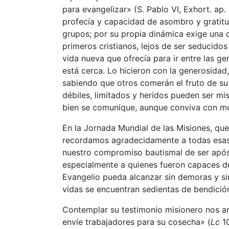
para evangelizar» (S. Pablo VI, Exhort. ap.
profecía y capacidad de asombro y gratitu
grupos; por su propia dinámica exige una c
primeros cristianos, lejos de ser seducidos 
vida nueva que ofrecía para ir entre las ge
está cerca. Lo hicieron con la generosidad
sabiendo que otros comerán el fruto de su
débiles, limitados y heridos pueden ser mi
bien se comunique, aunque conviva con muc
En la Jornada Mundial de las Misiones, qu
recordamos agradecidamente a todas esas 
nuestro compromiso bautismal de ser após
especialmente a quienes fueron capaces de
Evangelio pueda alcanzar sin demoras y s
vidas se encuentran sedientas de bendició
Contemplar su testimonio misionero nos ani
envíe trabajadores para su cosecha» (
Lc
10