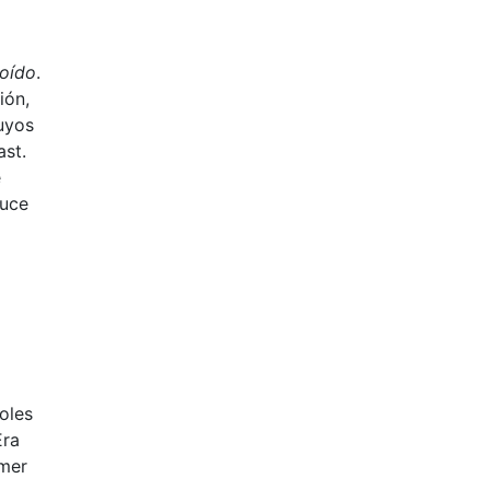
 oído
.
ión,
uyos
ast.
e
ruce
oles
Era
omer