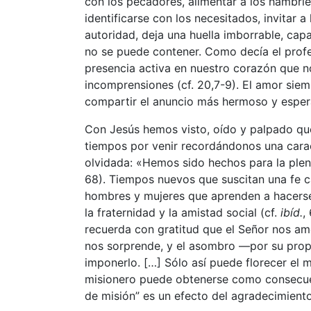
con los pecadores, alimentar a los hambrien
identificarse con los necesitados, invitar 
autoridad, deja una huella imborrable, cap
no se puede contener. Como decía el profet
presencia activa en nuestro corazón que n
incomprensiones (cf. 20,7-9). El amor si
compartir el anuncio más hermoso y espe
Con Jesús hemos visto, oído y palpado que 
tiempos por venir recordándonos una carac
olvidada: «Hemos sido hechos para la plen
68). Tiempos nuevos que suscitan una fe ca
hombres y mujeres que aprenden a hacerse 
la fraternidad y la amistad social (cf.
ibíd.
,
recuerda con gratitud que el Señor nos am
nos sorprende, y el asombro —por su pro
imponerlo. […] Sólo así puede florecer el m
misionero puede obtenerse como consecuen
de misión” es un efecto del agradecimiento