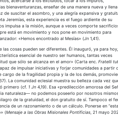
tos, acercarse a los excluidos, tocar a los impuros,
a las bienaventuranzas, enseñar de una manera nueva y llena
az de suscitar el asombro, y una alegría expansiva y gratui
a Jeremías, esta experiencia es el fuego ardiente de su
os impulsa a la misión, aunque a veces comporte sacrificio
empre está en movimiento y nos pone en movimiento para
ranzador: «Hemos encontrado al Mesías» (
Jn
1,41).
las cosas pueden ser diferentes. Él inauguró, ya para hoy,
terística esencial de nuestro ser humanos, tantas veces
itud que sólo se alcanza en el amor» (Carta enc.
Fratelli tut
paz de impulsar iniciativas y forjar comunidades a partir 
cargo de la fragilidad propia y la de los demás, promovi
 67). La comunidad eclesial muestra su belleza cada vez qu
ó primero (cf.
1 Jn
4,19). Esa «predilección amorosa del Se
pia naturaleza— no podemos poseerlo por nosotros mismos
ilagro de la gratuidad, el don gratuito de sí. Tampoco el fe
cia de un razonamiento o de un cálculo. Ponerse en “est
» (
Mensaje a las Obras Misionales Pontificias
, 21 mayo 202