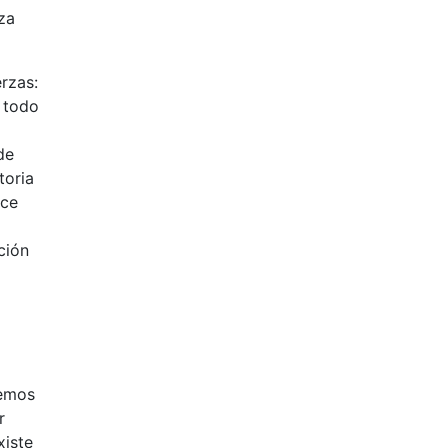
za
rzas:
 todo
de
toria
ace
ción
hemos
r
xiste