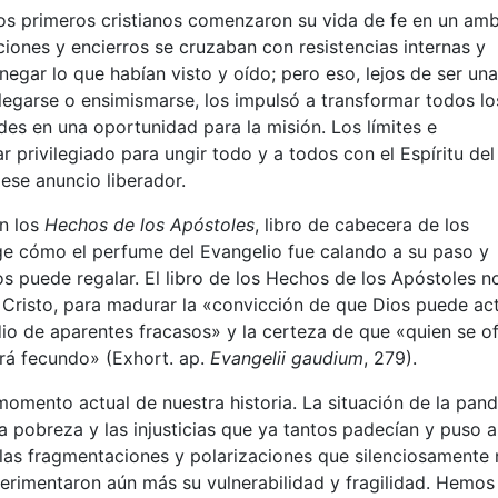
los primeros cristianos comenzaron su vida de fe en un am
ciones y encierros se cruzaban con resistencias internas y
negar lo que habían visto y oído; pero eso, lejos de ser una
plegarse o ensimismarse, los impulsó a transformar todos lo
des en una oportunidad para la misión. Los límites e
 privilegiado para ungir todo y a todos con el Espíritu del
ese anuncio liberador.
en los
Hechos de los Apóstoles
, libro de cabecera de los
oge cómo el perfume del Evangelio fue calando a su paso y
nos puede regalar. El libro de los Hechos de los Apóstoles n
 Cristo, para madurar la «convicción de que Dios puede ac
dio de aparentes fracasos» y la certeza de que «quien se o
rá fecundo» (Exhort. ap.
Evangelii gaudium
, 279).
momento actual de nuestra historia. La situación de la pan
la pobreza y las injusticias que ya tantos padecían y puso a
 las fragmentaciones y polarizaciones que silenciosamente
perimentaron aún más su vulnerabilidad y fragilidad. Hemos