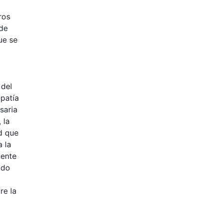
ros
de
ue se
 del
apatía
saria
 la
d que
 la
mente
odo
re la