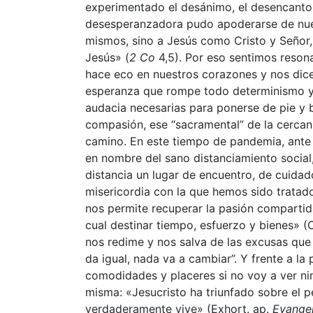
experimentado el desánimo, el desencanto,
desesperanzadora pudo apoderarse de nue
mismos, sino a Jesús como Cristo y Señor
Jesús» (
2 Co
4,5). Por eso sentimos reson
hace eco en nuestros corazones y nos dice:
esperanza que rompe todo determinismo y, p
audacia necesarias para ponerse de pie y b
compasión, ese “sacramental” de la cercan
camino. En este tiempo de pandemia, ante la
en nombre del sano distanciamiento social
distancia un lugar de encuentro, de cuida
misericordia con la que hemos sido tratado
nos permite recuperar la pasión compartid
cual destinar tiempo, esfuerzo y bienes» (
nos redime y nos salva de las excusas que 
da igual, nada va a cambiar”. Y frente a la
comodidades y placeres si no voy a ver ni
misma: «Jesucristo ha triunfado sobre el p
verdaderamente vive» (Exhort. ap.
Evangel