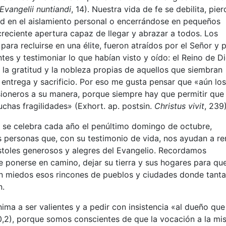
Evangelii nuntiandi
, 14). Nuestra vida de fe se debilita, pier
d en el aislamiento personal o encerrándose en pequeños
reciente apertura capaz de llegar y abrazar a todos. Los
para recluirse en una élite, fueron atraídos por el Señor y p
ntes y testimoniar lo que habían visto y oído: el Reino de D
, la gratitud y la nobleza propias de aquellos que siembran
 entrega y sacrificio. Por eso me gusta pensar que «aún lo
sioneros a su manera, porque siempre hay que permitir que 
has fragilidades» (Exhort. ap. postsin.
Christus vivit
, 239)
e se celebra cada año el penúltimo domingo de octubre,
personas que, con su testimonio de vida, nos ayudan a re
toles generosos y alegres del Evangelio. Recordamos
 ponerse en camino, dejar su tierra y sus hogares para que
in miedos esos rincones de pueblos y ciudades donde tant
n.
ma a ser valientes y a pedir con insistencia «al dueño que
,2), porque somos conscientes de que la vocación a la mi