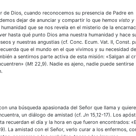
r de Dios, cuando reconocemos su presencia de Padre en
odemos dejar de anunciar y compartir lo que
hemos visto y
u humanidad que se nos revela en el misterio de la encarnac
 ver hasta qué punto Dios ama nuestra humanidad y hace s
eos y nuestras angustias (cf. Conc. Ecum. Vat. II, Const. p
 recuerda que el mundo en el que vivimos y su necesidad d
bién a sentirnos parte activa de esta misión: «Salgan al c
ncuentren» (
Mt
22,9). Nadie es ajeno, nadie puede sentirse
n.
 con una búsqueda apasionada del Señor que llama y quiere
ncuentra, un diálogo de amistad (cf.
Jn
15,12-17). Los apóst
ta recuerdan el día y la hora en que fueron encontrados: «
9). La amistad con el Señor, verlo curar a los enfermos, c