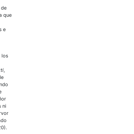
 de
ta que
s e
 los
ti
,
de
endo
e
ñor
 ni
rvor
ado
0).