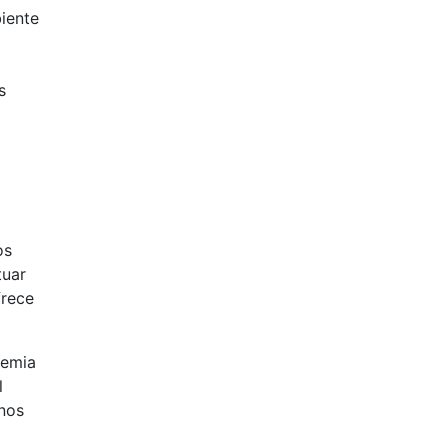
biente
s
os
tuar
frece
demia
l
 nos