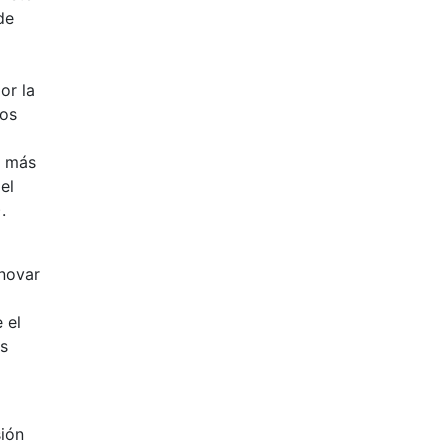
de
or la
ios
s más
el
.
novar
 el
as
sión