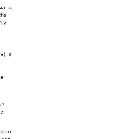
sia de
cha
o y
IA). A
de
un
se
ostró