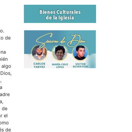
o.
to de
ona
bién
 algo
 Dios,
,
na
Madre
a,
y de
r el
como
és de