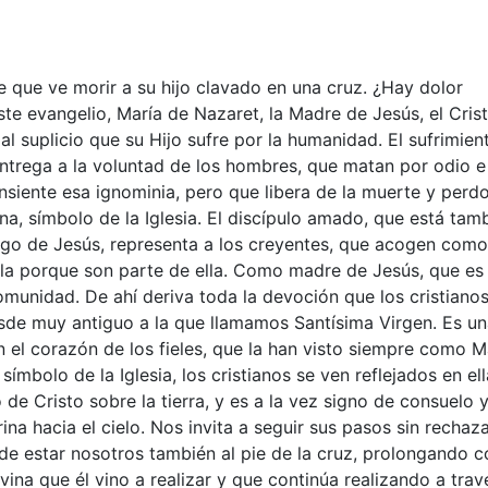
que ve morir a su hijo clavado en una cruz. ¿Hay dolor
te evangelio, María de Nazaret, la Madre de Jesús, el Crist
l suplicio que su Hijo sufre por la humanidad. El sufrimien
ntrega a la voluntad de los hombres, que matan por odio e
onsiente esa ignominia, pero que libera de la muerte y perd
a, símbolo de la Iglesia. El discípulo amado, que está tam
argo de Jesús, representa a los creyentes, que acogen como
 ella porque son parte de ella. Como madre de Jesús, que es
omunidad. De ahí deriva toda la devoción que los cristianos
esde muy antiguo a la que llamamos Santísima Virgen. Es u
 el corazón de los fieles, que la han visto siempre como 
ímbolo de la Iglesia, los cristianos se ven reflejados en ell
de Cristo sobre la tierra, y es a la vez signo de consuelo 
na hacia el cielo. Nos invita a seguir sus pasos sin rechaza
de estar nosotros también al pie de la cruz, prolongando 
vina que él vino a realizar y que continúa realizando a trav