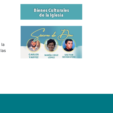
 la
 las