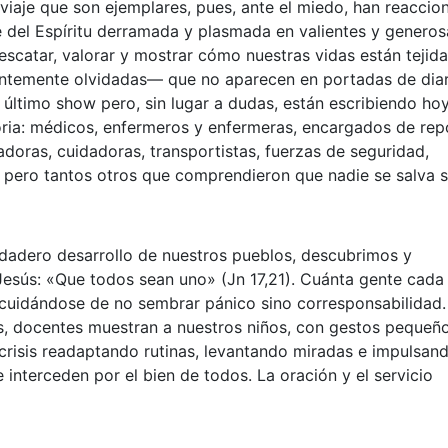
iaje que son ejemplares, pues, ante el miedo, han reaccio
e del Espíritu derramada y plasmada en valientes y generos
rescatar, valorar y mostrar cómo nuestras vidas están tejida
ntemente olvidadas— que no aparecen en portadas de diar
l último show pero, sin lugar a dudas, están escribiendo hoy
oria: médicos, enfermeros y enfermeras, encargados de rep
doras, cuidadoras, transportistas, fuerzas de seguridad,
os pero tantos otros que comprendieron que nadie se salva s
erdadero desarrollo de nuestros pueblos, descubrimos y
esús: «Que todos sean uno» (Jn 17,21). Cuánta gente cada
 cuidándose de no sembrar pánico sino corresponsabilidad.
s, docentes muestran a nuestros niños, con gestos pequeñ
 crisis readaptando rutinas, levantando miradas e impulsand
 interceden por el bien de todos. La oración y el servicio