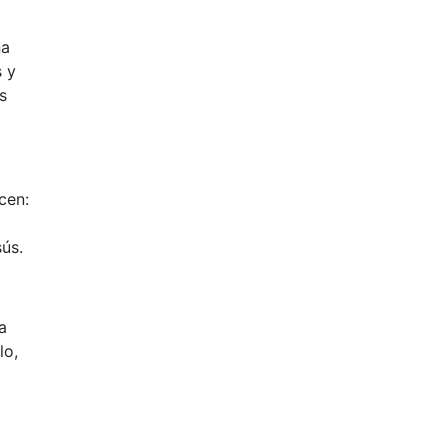
na
s y
s
cen:
sús.
a
lo,