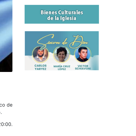
rco de
.
20:00.