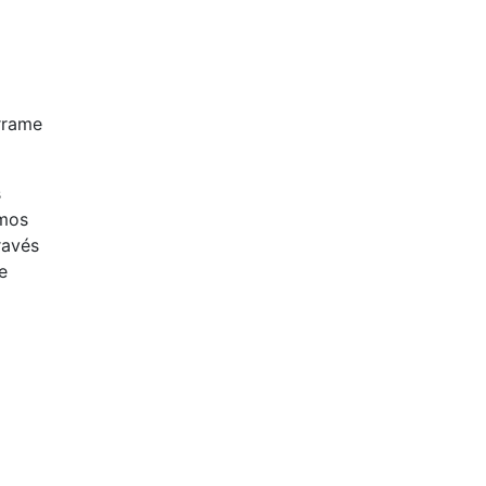
errame
s
amos
ravés
e