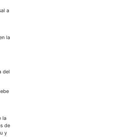
al a
en la
 del
debe
 la
es de
tu y