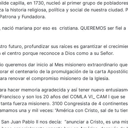
lde capilla, en 1730, nucleó al primer grupo de pobladore
la historia religiosa, política y social de nuestra ciudad. 
Patrona y Fundadora.
as, nació mariana por eso es cristiana. QUEREMOS ser fiel a
ro futuro, profundizar sus raíces es garantizar el crecimie
 el centro porque reconoce a Dios como a su Señor.
io queremos dar inicio al Mes misionero extraordinario que
ar el centenario de la promulgación de la carta Apostóli
a renovar el compromiso misionero de la Iglesia.
ara hacer memoria agradecida y así tener nuevo entusiasm
e Francisco y son los 20 años del COMLA VI_ CAM I que se
 tanta fuerza misionero. 3100 Congresista de 4 continentes
mamos una y mil veces: “América con Cristo, sal de tu tierr
an Juan Pablo II nos decía: “anunciar a Cristo, es una mi