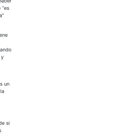
haber
 “es
a”
iene
dando
 y
es un
la
de si
s