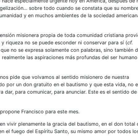
se hace especialmente urgente hoy en América, después de 
ngelización… sobre todo cuando se constata que su nombre
humanidad y en muchos ambientes de la sociedad american
mensión misionera propia de toda comunidad cristiana prov
 y riqueza no se puede esconder ni conservar para sí (
cf.
 que no se expresa solamente con palabras, sino también 
 realmente las aspiraciones más profundas del ser humano
 nos pide que volvamos al sentido misionero de nuestra
do por un don gratuito en el bautismo y que esta vida, no 
 dar, para comunicar, para anunciar. Este es el sentido de 
 propone Francisco para este mes.
en vivir plenamente la gracia del bautismo, en el don total 
 en el fuego del Espíritu Santo, su mismo amor por todos lo