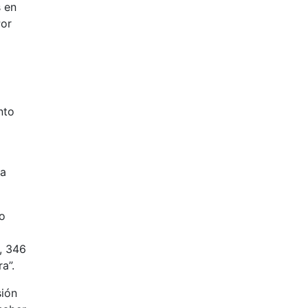
s en
Por
nto
ca
o
, 346
a”.
sión