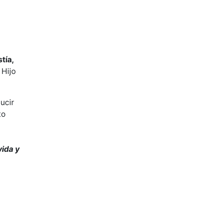
tía,
 Hijo
ucir
to
vida y