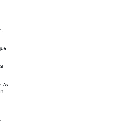
n,
que
el
Y Ay
un
,
,