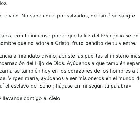
ios.
o divino. No saben que, por salvarlos, derramó su sangre
 alcanza con tu inmenso poder que la luz del Evangelio se d
ombre que no adore a Cristo, fruto bendito de tu vientre.
encia al mandato divino, abriste las puertas al misterio má
 encarnación del Hijo de Dios. Ayúdanos a que también sep
encarnarse también hoy en los corazones de los hombres a t
ios. Virgen maría, ayúdanos a ser misioneros en el mundo d
í el esclavo del Señor; hágase en mí según tu palabra»
y llévanos contigo al cielo