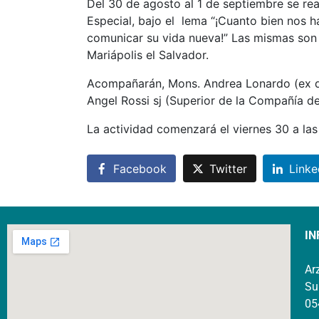
Del 30 de agosto al 1 de septiembre se re
Especial, bajo el lema “¡Cuanto bien nos h
comunicar su vida nueva!” Las mismas son a
Mariápolis el Salvador.
Acompañarán, Mons. Andrea Lonardo (ex dir
Angel Rossi sj (Superior de la Compañía d
La actividad comenzará el viernes 30 a las
Facebook
Twitter
Linke
IN
Ar
Su
05