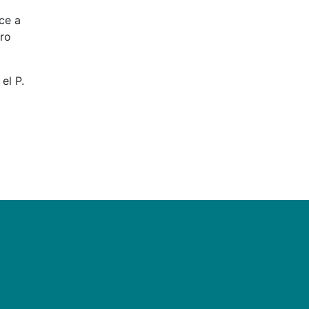
ce a
tro
el P.