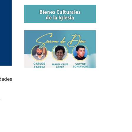
idades
a