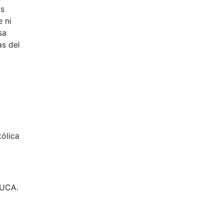
as
e ni
sa
as del
tólica
 UCA.