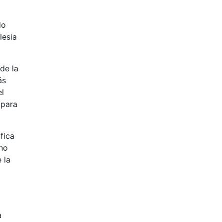
do
lesia
de la
ás
el
 para
fica
 no
 la
a