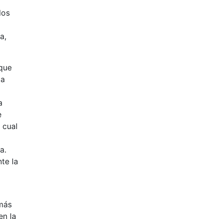
los
a,
 que
ma
a
e
 cual
a.
te la
 más
en la