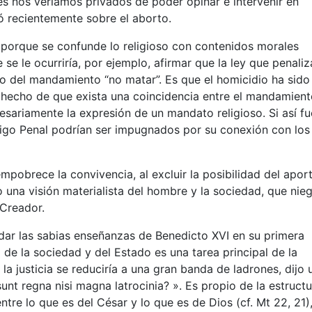
nes nos veríamos privados de poder opinar e intervenir en
ó recientemente sobre el aborto.
porque se confunde lo religioso con contenidos morales
e se le ocurriría, por ejemplo, afirmar que la ley que penaliz
do del mandamiento “no matar”. Es que el homicidio ha sido
el hecho de que exista una coincidencia entre el mandamient
necesariamente la expresión de un mandato religioso. Si así fu
ódigo Penal podrían ser impugnados por su conexión con los
empobrece la convivencia, al excluir la posibilidad del apor
o una visión materialista del hombre y la sociedad, que nieg
 Creador.
rdar las sabias enseñanzas de Benedicto XVI en su primera
o de la sociedad y del Estado es una tarea principal de la
 la justicia se reduciría a una gran banda de ladrones, dijo 
sunt regna nisi magna latrocinia? ». Es propio de la estruct
ntre lo que es del César y lo que es de Dios (cf. Mt 22, 21)