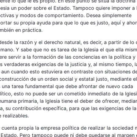
te lo que le es propio. En este punto se sitúa la doctrina
Iglesia un poder sobre el Estado. Tampoco quiere imponer a 
pectivas y modos de comportamiento. Desea simplemente
aportar su propia ayuda para que lo que es justo, aquí y ahor
mbién en práctica.
esde la razón y el derecho natural, es decir, a partir de lo
mano. Y sabe que no es tarea de la Iglesia el que ella mis
re servir a la formación de las conciencias en la política y
s verdaderas exigencias de la justicia y, al mismo tiempo, l
, aun cuando esto estuviera en contraste con situaciones d
 construcción de un orden social y estatal justo, mediante el
s una tarea fundamental que debe afrontar de nuevo cada
tico, esto no puede ser un cometido inmediato de la Iglesi
mana primaria, la Iglesia tiene el deber de ofrecer, median
ca, su contribución específica, para que las exigencias de la
 realizables.
cuenta propia la empresa política de realizar la sociedad
al Estado. Pero tampoco puede ni debe quedarse al margen 