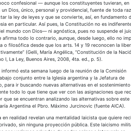
poco confesional — aunque los constituyentes tuvieran, en 
en un Dios, único, personal y providencial, fuente de toda ra
tar la ley de leyes y que se convierte, así, en fundamento d
sia en particular. Así pues, la Constitución no es indiferente
 del mundo con Dios— ni agnóstica, pues no suspende el jui
e afirma todo lo contrario, aunque, desde luego, ello no imp
 o filosófica desde que los arts. 14 y 19 reconocen la libe
ctivamente” (Gelli, María Angélica, “Constitución de la Naci
, La Ley, Buenos Aires, 2008, 4ta. ed., p. 5).
a informó esta semana luego de la reunión de la Comisión
ajo conjunto entre la Iglesia argentina y la Jefatura de
o, para ir buscando nuevas alternativas en el sostenimiento
ente todo lo que tiene que ver con las asignaciones que re
r que se encuentran analizando las alternativas sobre este
aría Argentina el Pbro. Máximo Jurcinovic (fuente AICA).
en realidad revelan una mentalidad laicista que quiere recl
privado, sin ninguna proyección pública. Este laicismo milit