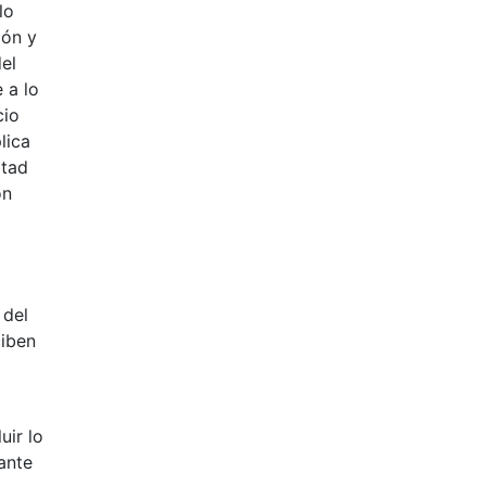
lo
zón y
el
 a lo
cio
lica
rtad
ón
 del
ciben
uir lo
ante