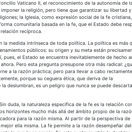
Concilio Vaticano II, el reconocimiento de la autonomía de l
mponer la religión, pero tiene que garantizar su libertad y
igiones; la Iglesia, como expresión social de la fe cristiana
 forma comunitaria basada en la fe, que el Estado debe resp
relación recíproca.
én la medida intrínseca de toda política. La política es más 
denamientos públicos: su origen y su meta están precisame
Así, pues, el Estado se encuentra inevitablemente de hecho a
 y ahora. Pero esta pregunta presupone otra más radical: ¿q
erne a la razón práctica; pero para llevar a cabo rectament
ntemente, porque su ceguera ética, que deriva de la
e la deslumbran, es un peligro que nunca se puede descarta
Sin duda, la naturaleza específica de la fe es la relación co
os horizontes mucho más allá del ámbito propio de la razó
cadora para la razón misma. Al partir de la perspectiva de 
r mejor ella misma. La fe permite a la razón desempeñar del