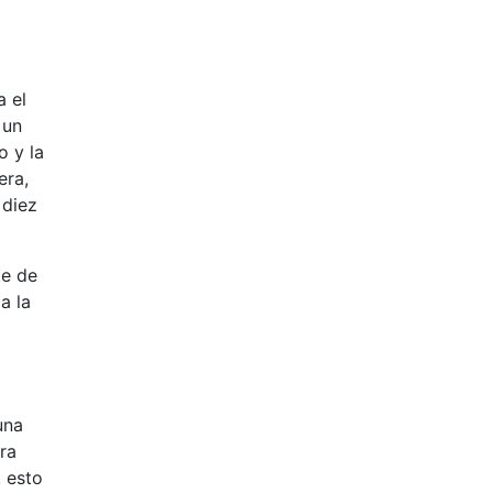
a el
 un
o y la
era,
 diez
te de
a la
una
ura
, esto