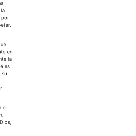
as
 la
, por
etar.
que
nte en
nte la
ué es
e su
r
n el
n.
Dios,