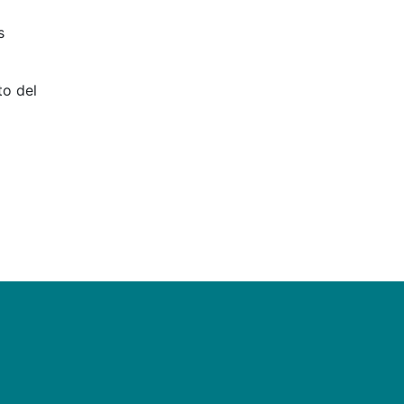
s
to del