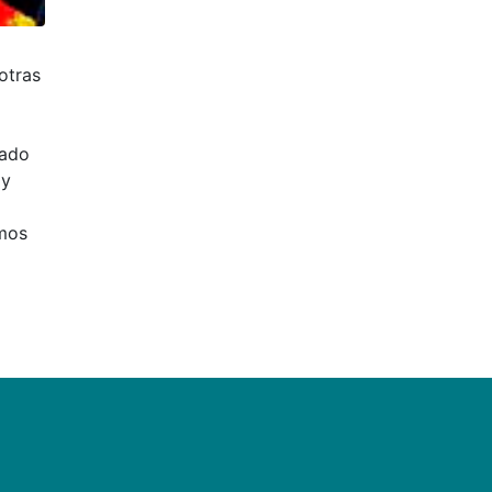
otras
mado
 y
emos