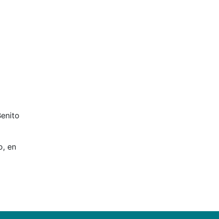
Benito
o, en