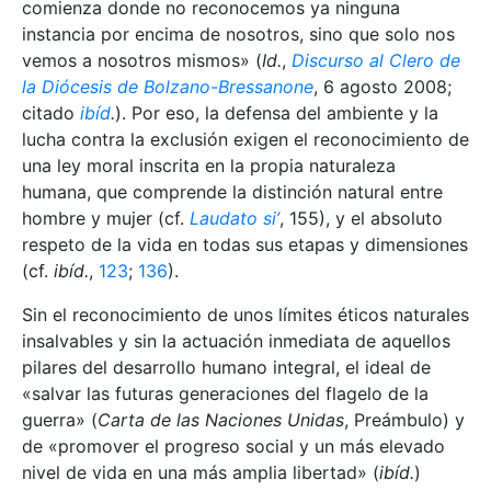
comienza donde no reconocemos ya ninguna
instancia por encima de nosotros, sino que solo nos
vemos a nosotros mismos» (
Id.
,
Discurso al Clero de
la Diócesis de Bolzano-Bressanone
, 6 agosto 2008;
citado
ibíd
.
). Por eso, la defensa del ambiente y la
lucha contra la exclusión exigen el reconocimiento de
una ley moral inscrita en la propia naturaleza
humana, que comprende la distinción natural entre
hombre y mujer (cf.
Laudato si’
, 155), y el absoluto
respeto de la vida en todas sus etapas y dimensiones
(cf.
ibíd.
,
123
;
136
).
Sin el reconocimiento de unos límites éticos naturales
insalvables y sin la actuación inmediata de aquellos
pilares del desarrollo humano integral, el ideal de
«salvar las futuras generaciones del flagelo de la
guerra» (
Carta de las Naciones Unidas
, Preámbulo) y
de «promover el progreso social y un más elevado
nivel de vida en una más amplia libertad» (
ibíd.
)