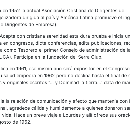
 en 1952 la actual Asociación Cristiana de Dirigentes de
lizadora dirigida al país y América Latina promueve el in
de Dirigentes de Empresa).
 Acepta con cristiana serenidad esta dura prueba e inicia u
a en congresos, dicta conferencias, edita publicaciones, re
gra como Tesorero el primer Consejo de administración de l
UCA). Participa en la fundación del Serra Club.
lica en 1961; ese mismo año será expositor en el Congreso
 salud empeora en 1962 pero no declina hasta el final de 
os y originales escritos “… y Dominad la tierra…” data de ma
ia la relación de comunicación y afecto que mantenía con 
onal, agradece cálida y humildemente a quienes donaron sa
 vida. Hace un breve viaje a Lourdes y allí ofrece sus orac
agosto de 1962.