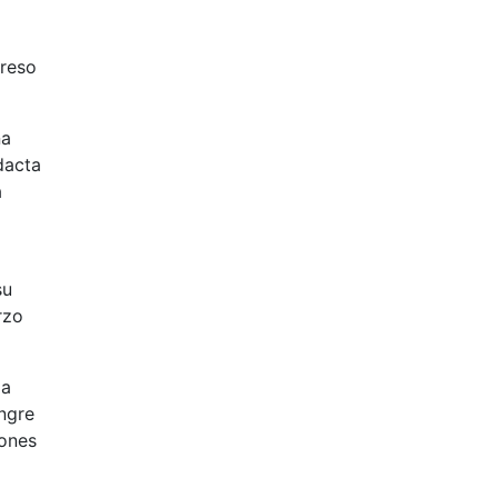
greso
na
dacta
a
su
rzo
la
ngre
iones