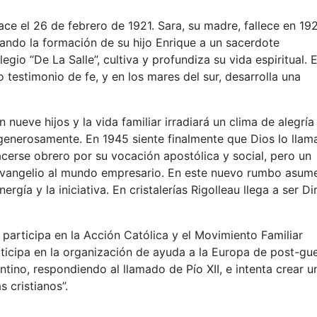
ace el 26 de febrero de 1921. Sara, su madre, fallece en 19
ndo la formación de su hijo Enrique a un sacerdote
gio “De La Salle”, cultiva y profundiza su vida espiritual. E
o testimonio de fe, y en los mares del sur, desarrolla una
nueve hijos y la vida familiar irradiará un clima de alegría
enerosamente. En 1945 siente finalmente que Dios lo llam
cerse obrero por su vocación apostólica y social, pero un
 Evangelio al mundo empresario. En este nuevo rumbo asum
rgía y la iniciativa. En cristalerías Rigolleau llega a ser Di
 participa en la Acción Católica y el Movimiento Familiar
ticipa en la organización de ayuda a la Europa de post-gu
ino, respondiendo al llamado de Pío XII, e intenta crear u
 cristianos”.