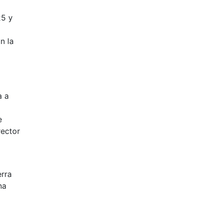
25 y
n la
a a
e
rector
erra
na