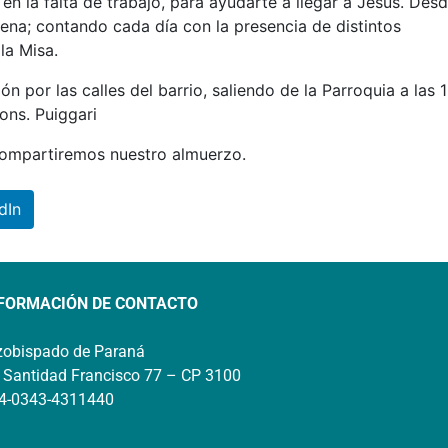
n la falta de trabajo, para ayudarte a llegar a Jesús. Desd
ena; contando cada día con la presencia de distintos
la Misa.
n por las calles del barrio, saliendo de la Parroquia a las 1
ons. Puiggari
 compartiremos nuestro almuerzo.
dIn
FORMACIÓN DE CONTACTO
zobispado de Paraná
 Santidad Francisco 77 – CP 3100
4-0343-4311440