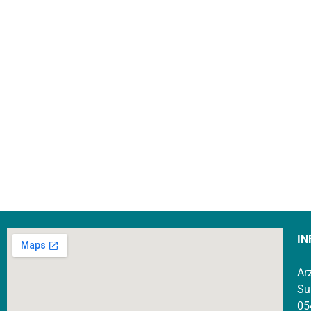
IN
Ar
Su
05