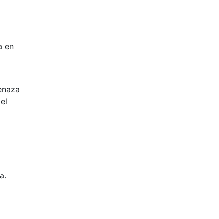
a en
e
menaza
el
a.