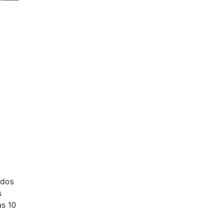
odos
s
as 10