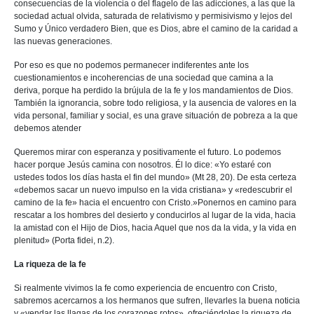
consecuencias de la violencia o del flagelo de las adicciones, a las que la
sociedad actual olvida, saturada de relativismo y permisivismo y lejos del
Sumo y Único verdadero Bien, que es Dios, abre el camino de la caridad a
las nuevas generaciones.
Por eso es que no podemos permanecer indiferentes ante los
cuestionamientos e incoherencias de una sociedad que camina a la
deriva, porque ha perdido la brújula de la fe y los mandamientos de Dios.
También la ignorancia, sobre todo religiosa, y la ausencia de valores en la
vida personal, familiar y social, es una grave situación de pobreza a la que
debemos atender
Queremos mirar con esperanza y positivamente el futuro. Lo podemos
hacer porque Jesús camina con nosotros. Él lo dice: «Yo estaré con
ustedes todos los días hasta el fin del mundo» (Mt 28, 20). De esta certeza
«debemos sacar un nuevo impulso en la vida cristiana» y «redescubrir el
camino de la fe» hacia el encuentro con Cristo.»Ponernos en camino para
rescatar a los hombres del desierto y conducirlos al lugar de la vida, hacia
la amistad con el Hijo de Dios, hacia Aquel que nos da la vida, y la vida en
plenitud» (Porta fidei, n.2).
La riqueza de la fe
Si realmente vivimos la fe como experiencia de encuentro con Cristo,
sabremos acercarnos a los hermanos que sufren, llevarles la buena noticia
y «vendar las llagas de los corazones rotos», ofreciéndoles la riqueza de