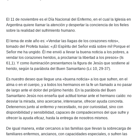
El 11 de noviembre es el Día Nacional del Enfermo, en el cual la Iglesia en
Argentina quiere llamar la atención y despertar la conciencia de los fieles
sobre la realidad del sufrimiento humano.
El lema de este año es: «Vendar las llagas de los corazones rotos»,
tomado del Profeta Isaías: «¡El Espíritu del Señor está sobre mí! Porque el
Señor me ha ungido. Él me envió a llevar la buena noticia a los pobres, a
vendar los corazones heridos, a proclamar la libertad a los presos» (Is
61,1). Y como iluminación presentamos la figura de Jesús que sostiene al
herido, según la parábola del Buen Samaritano (Lc 10, 29-37).
Es nuestro deseo que llegue una «buena noticia» a los que sufren, en el
alma o en el cuerpo, y a todos los hermanos en la fe un llamado a no pasar
de largo ante el dolor del prójimo herido. En la parábola del Buen
Samaritano Jesús nos enseña qué actitud tomar ante el hermano caído: no
desviar la mirada, sino acercarse, interesarse, ofrecer ayuda concreta.
Detenernos junto al enfermo y necesitado, no por curiosidad, sino con
disponibilidad y sensibilidad, capaces de compadecernos del que sufre y
ofrecer la ayuda eficaz, hasta la entrega de nosotros mismos.
De igual manera, estar cercanos a las familias que llevan la sobrecarga de
familiares enfermos, ancianos, con capacidades especiales, o sufren las