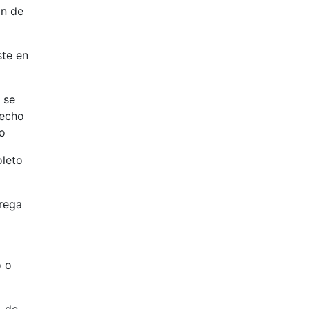
ón de
ste en
 se
fecho
ho
leto
trega
o o