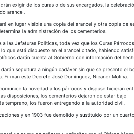
 exigir de los curas o de sus encargados, la celebraci
do arancel.
en lugar visible una copia del arancel y otra copia de e
 determina la administración de los cementerios.
las Jefaturas Políticas, toda vez que los Curas Párrocos
 lo que está dispuesto en el arancel citado, habiendo satis
Políticos darán cuenta al Gobierno con información del hec
n sepultura a ningún cadáver sin que se presente el bo
tica. Firman este Decreto José Domínguez, Nicanor Molina.
 comunico la novedad a los párrocos y dispuso hicieran en
tas disposiciones, los cementerios dejaron de estar bajo
s temprano, los fueron entregando a la autoridad civil.
caciones y en 1903 fue demolido y sustituido por un cuart