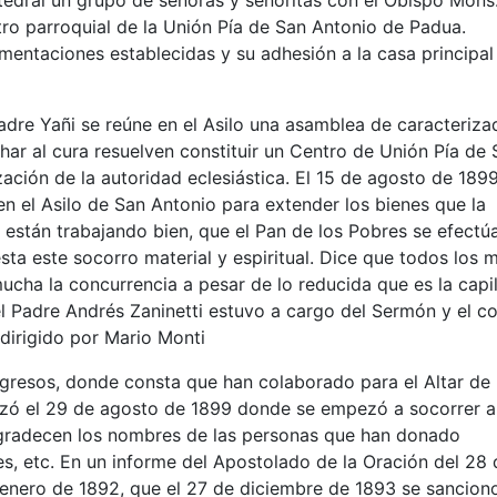
tedral un grupo de señoras y señoritas con el Obispo Mons
ntro parroquial de la Unión Pía de San Antonio de Padua.
amentaciones establecidas y su adhesión a la casa principal
Padre Yañi se reúne en el Asilo una asamblea de caracteriza
ar al cura resuelven constituir un Centro de Unión Pía de 
zación de la autoridad eclesiástica. El 15 de agosto de 189
en el Asilo de San Antonio para extender los bienes que la
e están trabajando bien, que el Pan de los Pobres se efectú
sta este socorro material y espiritual. Dice que todos los 
ucha la concurrencia a pesar de lo reducida que es la capil
el Padre Andrés Zaninetti estuvo a cargo del Sermón y el c
dirigido por Mario Monti
egresos, donde consta que han colaborado para el Altar de 
nzó el 29 de agosto de 1899 donde se empezó a socorrer a
gradecen los nombres de las personas que han donado
es, etc. En un informe del Apostolado de la Oración del 28 
 enero de 1892, que el 27 de diciembre de 1893 se sanciono