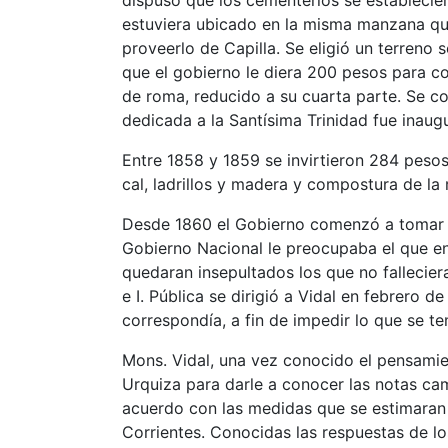
dispuso que los cementerios se establecier
estuviera ubicado en la misma manzana que 
proveerlo de Capilla. Se eligió un terreno s
que el gobierno le diera 200 pesos para co
de roma, reducido a su cuarta parte. Se co
dedicada a la Santísima Trinidad fue inaug
Entre 1858 y 1859 se invirtieron 284 pesos 
cal, ladrillos y madera y compostura de la 
Desde 1860 el Gobierno comenzó a tomar in
Gobierno Nacional le preocupaba el que en
quedaran insepultados los que no fallecieran
e I. Pública se dirigió a Vidal en febrero d
correspondía, a fin de impedir lo que se te
Mons. Vidal, una vez conocido el pensamien
Urquiza para darle a conocer las notas ca
acuerdo con las medidas que se estimaran
Corrientes. Conocidas las respuestas de los