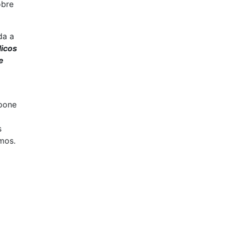
obre
da a
licos
e
spone
s
mos.