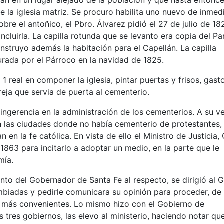
an en un lugar alejado de la población y que hasta entonc
la iglesia matriz. Se procuro habilita uno nuevo de inmed
obre el antoñico, el Pbro. Álvarez pidió el 27 de julio de 18
ncluirla. La capilla rotunda que se levanto era copia del P
nstruyo además la habitación para el Capellán. La capilla
urada por el Párroco en la navidad de 1825.
1 real en componer la iglesia, pintar puertas y frisos, gast
reja que servia de puerta al cementerio.
gerencia en la administración de los cementerios. A su ve
 las ciudades donde no había cementerio de protestantes,
 en la fe católica. En vista de ello el Ministro de Justicia,
e 1863 para incitarlo a adoptar un medio, en la parte que le
mía.
to del Gobernador de Santa Fe al respecto, se dirigió al G
mbiadas y pedirle comunicara su opinión para proceder, de
 más convenientes. Lo mismo hizo con el Gobierno de
 tres gobiernos, las elevo al ministerio, haciendo notar que