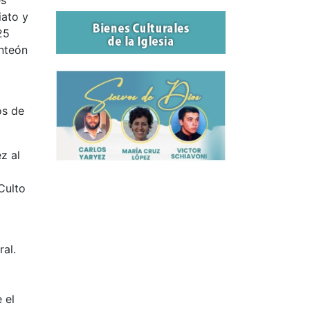
es
iato y
25
anteón
os de
z al
 Culto
ral.
 el