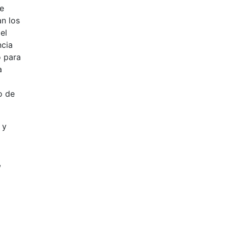
se
an los
el
ncia
o para
a
o de
 y
,