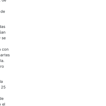
. de
 de
das
San
9 se
a con
martes
la.
oro
la
 25
de
 el