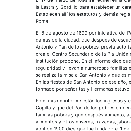
El 17 de marzo de 1899 se reúnen en la Ca
la Lastra y Gordillo para establecer un ce
Establecen allí los estatutos y demás regl
Roma.
El 6 de agosto de 1899 por iniciativa del 
damas de la ciudad, que después de escuch
Antonio y Pan de los pobres, previa autori
crea el Centro Secundario de la Pía Unión 
institución propone. En el informe dice qu
regularidad y llevan a numerosas familias e
se realiza la misa a San Antonio y que es m
En las fiestas de San Antonio de ese año, 
formado por señoritas y Hermanas estuvo 
En el mismo informe están los ingresos y 
Capilla y que del Pan de los pobres come
familias pobres y que después aumento, a
alimentos y otros enseres, frazadas, jabon
abril de 1900 dice que fue fundado el 1 de