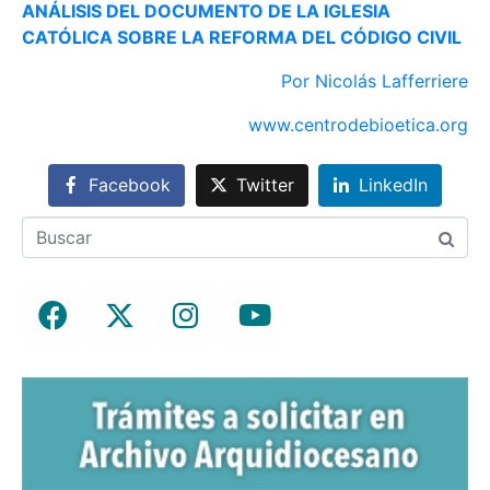
ANÁLISIS DEL DOCUMENTO DE LA IGLESIA
CATÓLICA SOBRE LA REFORMA DEL CÓDIGO CIVIL
Por Nicolás Lafferriere
www.centrodebioetica.org
Facebook
Twitter
LinkedIn