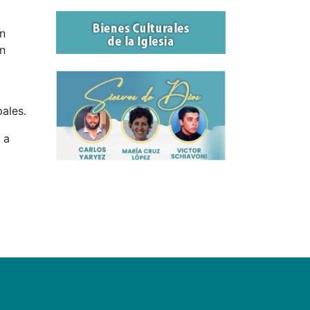
ón
en
ales.
 a